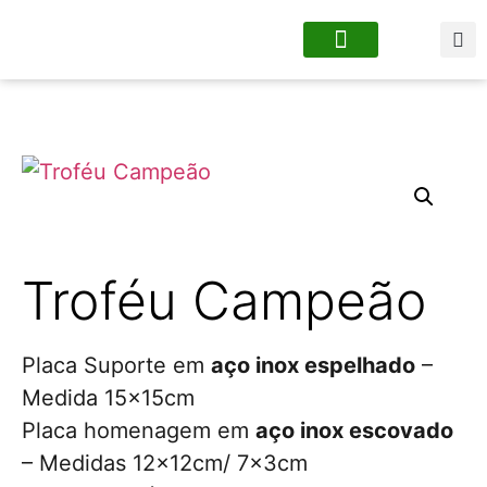
Quem somos
Placas com urgência
Troféu Campeão
Placa Suporte em
aço inox espelhado
–
Medida 15x15cm
Placa homenagem em
aço inox escovado
– Medidas 12x12cm/ 7x3cm