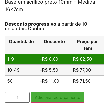
Base em acrílico preto 10mm – Medida
16x7cm
Desconto progressivo
a partir de 10
unidades. Confira:
Quantidade
Desconto
Preço por
item
1-9
-
R$
0,00
R$
82,50
10-49
-
R$
5,50
R$
77,00
50+
-
R$
11,00
R$
71,50
Adicionar ao orçamento